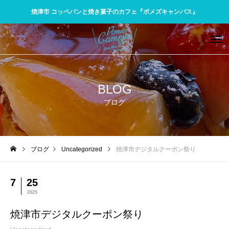
焼津市 コッペパンと焼き菓子のカフェ『ポメズキャンパス』
BLOG
ブログ
ブログ
Uncategorized
焼津市デジタルクーポン祭り
7
25
2025
焼津市デジタルクーポン祭り